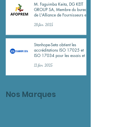
M. Faguimba Keita, DG KEIT
GROUP SA, Membre du bureau
de L'Alliance de Fournisseurs et
Prestataires Miniers du Mali
28 févr. 2025
(AFOPREM).
Stanhope-Seta obtient les
accréditations ISO 17025 et
ISO 17034 pour les essais et la
production de matériaux de
12 févr. 2025
référence
Nos Marques